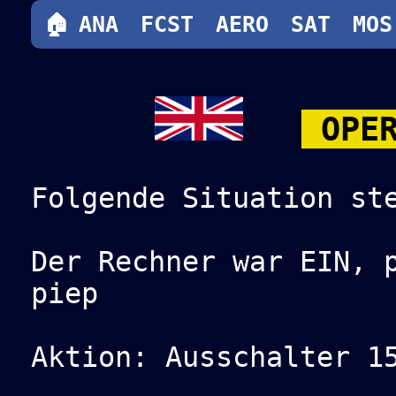
🏠
ANA
FCST
AERO
SAT
MOS
OPER
Folgende Situation st
Der Rechner war EIN, 
piep
Aktion: Ausschalter 1