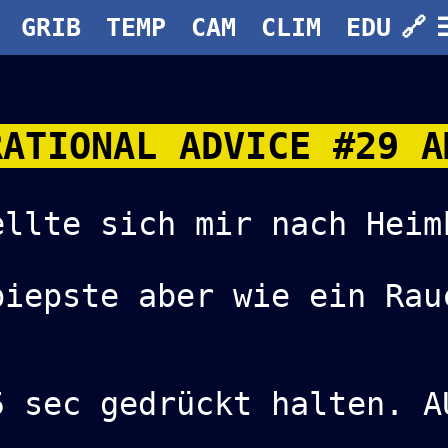
GRIB
TEMP
CAM
CLIM
EDU
🔗
ATIONAL ADVICE #29 
ellte sich mir nach Heim
piepste aber wie ein Rau
5 sec gedrückt halten. A