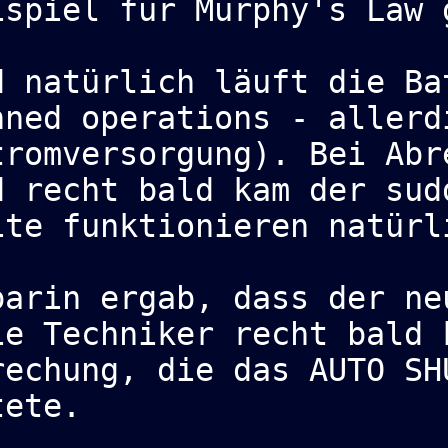
ispiel für Murphy's Law 
d natürlich läuft die Ba
nned operations - allerd
tromversorgung). Bei Abr
d recht bald kam der sud
ite funktionieren natürl
barin ergab, dass der ne
ie Techniker recht bald 
rechung, die das AUTO SH
tete.