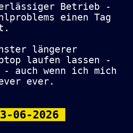
erlässiger Betrieb -
hlproblems einen Tag
t.
hster längerer
ptop laufen lassen -
 - auch wenn ich mich
ever ever.
13-06-2026