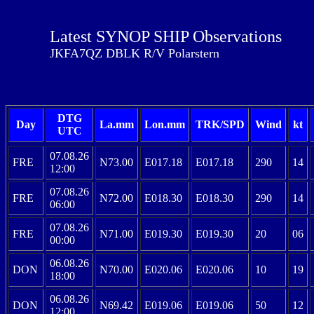
Latest SYNOP SHIP Observations
JKFA7QZ DBLK R/V Polarstern
DTG
Day
La.mm
Lon.mm
TRK/SPD
Wind
kt
UTC
07.08.26
FRE
N73.00
E017.18
E017.18
290
14
12:00
07.08.26
FRE
N72.00
E018.30
E018.30
290
14
06:00
07.08.26
FRE
N71.00
E019.30
E019.30
20
06
00:00
06.08.26
DON
N70.00
E020.06
E020.06
10
19
18:00
06.08.26
DON
N69.42
E019.06
E019.06
50
12
12:00