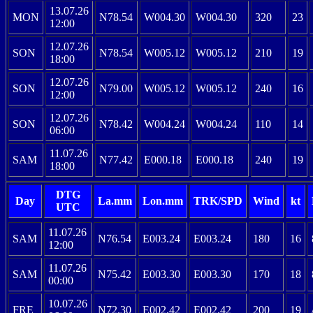
13.07.26
MON
N78.54
W004.30
W004.30
320
23
12:00
12.07.26
SON
N78.54
W005.12
W005.12
210
19
18:00
12.07.26
SON
N79.00
W005.12
W005.12
240
16
12:00
12.07.26
SON
N78.42
W004.24
W004.24
110
14
06:00
11.07.26
SAM
N77.42
E000.18
E000.18
240
19
18:00
DTG
Day
La.mm
Lon.mm
TRK/SPD
Wind
kt
UTC
11.07.26
SAM
N76.54
E003.24
E003.24
180
16
12:00
11.07.26
SAM
N75.42
E003.30
E003.30
170
18
00:00
10.07.26
FRE
N72.30
E002.42
E002.42
200
19