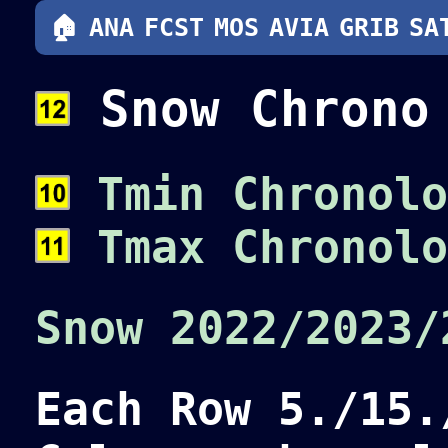
🏠
ANA
FCST
MOS
AVIA
GRIB
SA
Snow Chron
Tmin Chronolo
Tmax Chronolo
Snow 2022/2023/
Each Row 5./15.