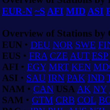
EUR-N
~S
AFI
MID
ASI
Overview of Stations by
EUN
•
DEU
NOR
SWE
FI
EUS
•
FRA
CZE
AUT
ESP
AFI
•
EGY
MRT
KEN
MD
ASI
•
SAU
IRN
PAK
IND
NAM
•
CAN
USA
AK
NY
SAM
•
GTM
CRB
COL
B