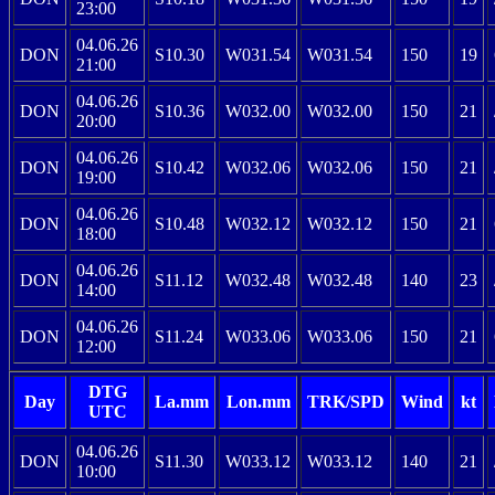
23:00
04.06.26
DON
S10.30
W031.54
W031.54
150
19
21:00
04.06.26
DON
S10.36
W032.00
W032.00
150
21
20:00
04.06.26
DON
S10.42
W032.06
W032.06
150
21
19:00
04.06.26
DON
S10.48
W032.12
W032.12
150
21
18:00
04.06.26
DON
S11.12
W032.48
W032.48
140
23
14:00
04.06.26
DON
S11.24
W033.06
W033.06
150
21
12:00
DTG
Day
La.mm
Lon.mm
TRK/SPD
Wind
kt
UTC
04.06.26
DON
S11.30
W033.12
W033.12
140
21
10:00