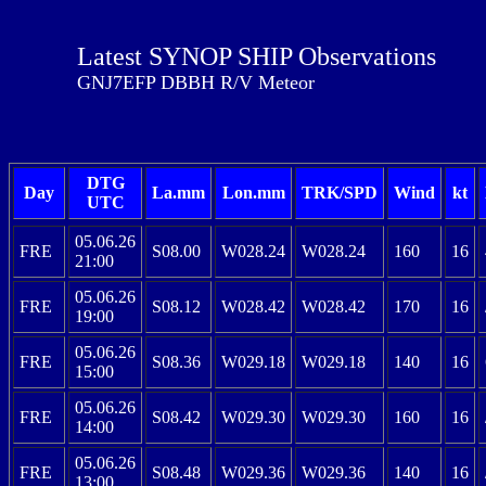
Latest SYNOP SHIP Observations
GNJ7EFP DBBH R/V Meteor
DTG
Day
La.mm
Lon.mm
TRK/SPD
Wind
kt
UTC
05.06.26
FRE
S08.00
W028.24
W028.24
160
16
21:00
05.06.26
FRE
S08.12
W028.42
W028.42
170
16
19:00
05.06.26
FRE
S08.36
W029.18
W029.18
140
16
15:00
05.06.26
FRE
S08.42
W029.30
W029.30
160
16
14:00
05.06.26
FRE
S08.48
W029.36
W029.36
140
16
13:00