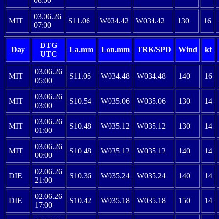
08:00
03.06.26
MIT
S11.06
W034.42
W034.42
130
16
07:00
DTG
Day
La.mm
Lon.mm
TRK/SPD
Wind
kt
UTC
03.06.26
MIT
S11.06
W034.48
W034.48
140
16
05:00
03.06.26
MIT
S10.54
W035.06
W035.06
130
14
03:00
03.06.26
MIT
S10.48
W035.12
W035.12
130
14
01:00
03.06.26
MIT
S10.48
W035.12
W035.12
140
14
00:00
02.06.26
DIE
S10.36
W035.24
W035.24
140
14
21:00
02.06.26
DIE
S10.42
W035.18
W035.18
150
14
17:00