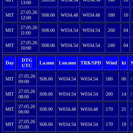
13:00
27.05.26
MIT
S08.00
W034.48
W034.48
180
10
12:00
27.05.26
MIT
S08.06
W034.54
W034.54
260
04
11:00
27.05.26
MIT
S08.06
W034.54
W034.54
240
04
10:00
DTG
Day
La.mm
Lon.mm
TRK/SPD
Wind
kt
UTC
27.05.26
MIT
S08.06
W034.54
W034.54
180
06
/
09:00
27.05.26
MIT
S08.06
W034.54
W034.54
200
14
/
08:00
27.05.26
MIT
S08.00
W034.48
W034.48
170
21
/
06:00
27.05.26
MIT
S08.06
W034.54
W034.54
170
19
/
05:00