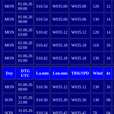
01.06.26
MON
S10.54
W035.00
W035.00
120
12
09:00
01.06.26
MON
S10.54
W035.06
W035.06
130
14
06:00
01.06.26
MON
S10.42
W035.12
W035.12
120
14
03:00
01.06.26
MON
S10.42
W035.18
W035.18
110
16
02:00
01.06.26
MON
S10.42
W035.18
W035.18
130
16
01:00
DTG
Day
La.mm
Lon.mm
TRK/SPD
Wind
kt
UTC
01.06.26
MON
S10.36
W035.12
W035.12
130
16
00:00
31.05.26
SON
S10.30
W035.30
W035.30
130
08
21:00
31.05.26
SON
S10.24
W035.42
W035.42
70
04